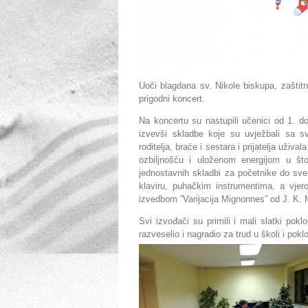
Uoči blagdana sv. Nikole biskupa, zaštitn
prigodni koncert.
Na koncertu su nastupili učenici od 1. do 
izvevši skladbe koje su uvježbali sa s
roditelja, braće i sestara i prijatelja uživ
ozbiljnošću i uloženom energijom u št
jednostavnih skladbi za početnike do sve 
klaviru, puhačkim instrumentima, a vjer
izvedbom ”Varijacija Mignonnes” od J. K. 
Svi izvođači su primili i mali slatki pok
razveselio i nagradio za trud u školi i pokl