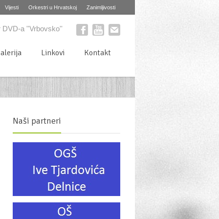
Vijesti
Orkestri u Hrvatskoj
Zanimljivosti
 DVD-a ''Vrbovsko''
alerija
Linkovi
Kontakt
Naši partneri