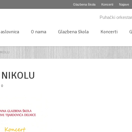
Glazbena škola
Koncerti
Najave
Puhački orkestar
aslovnica
O nama
Glazbena škola
Koncerti
G
NIKOLU
 NIKOLU
0