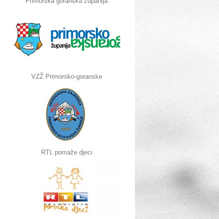
Primorska goranska županija
VZŽ Primorsko-goranske
RTL pomaže djeci