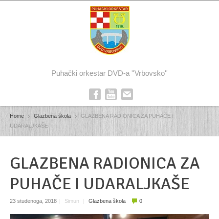
Puhački orkestar DVD-a ''Vrbovsko''
Home
Glazbena škola
GLAZBENA RADIONICA ZA PUHAČE I
UDARALJKAŠE
GLAZBENA RADIONICA ZA
PUHAČE I UDARALJKAŠE
23 studenoga, 2018
|
Simun
|
Glazbena škola
0