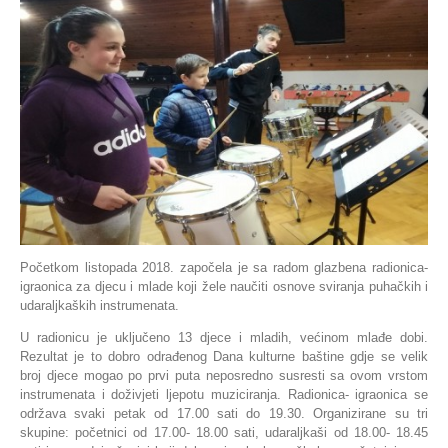
Početkom listopada 2018. započela je sa radom glazbena radionica-
igraonica za djecu i mlade koji žele naučiti osnove sviranja puhačkih i
udaraljkaških instrumenata.
U radionicu je uključeno 13 djece i mladih, većinom mlađe dobi.
Rezultat je to dobro odrađenog Dana kulturne baštine gdje se velik
broj djece mogao po prvi puta neposredno susresti sa ovom vrstom
instrumenata i doživjeti ljepotu muziciranja. Radionica- igraonica se
održava svaki petak od 17.00 sati do 19.30. Organizirane su tri
skupine: početnici od 17.00- 18.00 sati, udaraljkaši od 18.00- 18.45