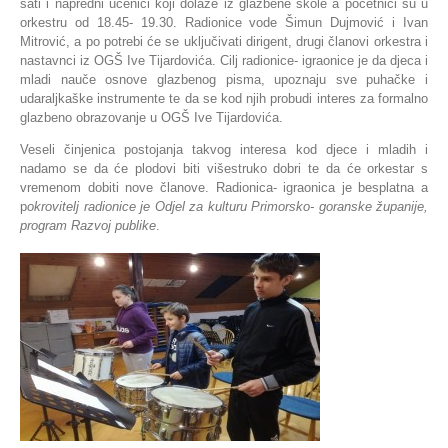
sati i napredni učenici koji dolaze iz glazbene škole a početnici su u
orkestru od 18.45- 19.30. Radionice vode Šimun Dujmović i Ivan
Mitrović, a po potrebi će se uključivati dirigent, drugi članovi orkestra i
nastavnci iz OGŠ Ive Tijardovića. Cilj radionice- igraonice je da djeca i
mladi nauče osnove glazbenog pisma, upoznaju sve puhačke i
udaraljkaške instrumente te da se kod njih probudi interes za formalno
glazbeno obrazovanje u OGŠ Ive Tijardovića.
Veseli činjenica postojanja takvog interesa kod djece i mladih i
nadamo se da će plodovi biti višestruko dobri te da će orkestar s
vremenom dobiti nove članove. Radionica- igraonica je besplatna a
p
okrovitelj radionice je Odjel za kulturu Primorsko- goranske županije,
program Razvoj publike
.