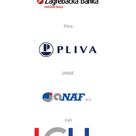
Pliva
JANAF
IGH