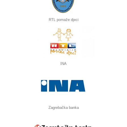
RTL pomaže djeci
INA
Zagrebačka banka