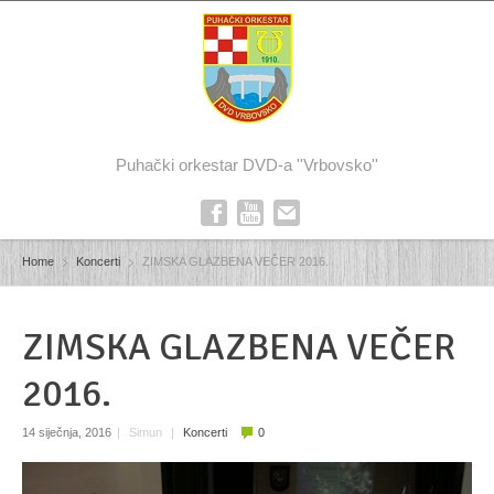
Puhački orkestar DVD-a ''Vrbovsko''
Home
Koncerti
ZIMSKA GLAZBENA VEČER 2016.
ZIMSKA GLAZBENA VEČER
2016.
14 siječnja, 2016
|
Simun
|
Koncerti
0