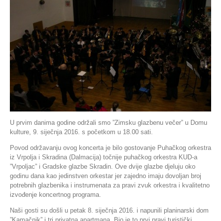
U prvim danima godine održali smo ”Zimsku glazbenu večer” u Domu
kulture, 9. siječnja 2016. s početkom u 18.00 sati.
Povod održavanju ovog koncerta je bilo gostovanje Puhačkog orkestra
iz Vrpolja i Skradina (Dalmacija) točnije puhačkog orkestra KUD-a
”Vrpoljac” i Gradske glazbe Skradin. Ove dvije glazbe djeluju oko
godinu dana kao jedinstven orkestar jer zajedno imaju dovoljan broj
potrebnih glazbenika i instrumenata za pravi zvuk orkestra i kvalitetno
izvođenje koncertnog programa.
Naši gosti su došli u petak 8. siječnja 2016. i napunili planinarski dom
”Kamačnik” i tri privatna apartmana. Bio je to prvi pravi turistički