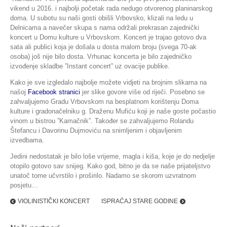
vikend u 2016. i najbolji početak rada nedugo otvorenog planinarskog
doma. U subotu su naši gosti obišli Vrbovsko, klizali na ledu u
Delnicama a navečer skupa s nama održali prekrasan zajednički
koncert u Domu kulture u Vrbovskom. Koncert je trajao gotovo dva
sata ali publici koja je došala u dosta malom broju (svega 70-ak
osoba) još nije bilo dosta. Vrhunac koncerta je bilo zajedničko
izvođenje skladbe ”Instant concert” uz ovacije publike.
Kako je sve izgledalo najbolje možete vidjeti na brojnim slikama na
našoj
Facebook stranici
jer slike govore više od riječi. Posebno se
zahvaljujemo Gradu Vrbovskom na besplatnom korištenju Doma
kulture i gradonačelniku g. Draženu Mufiću koji je naše goste počastio
vinom u bistrou ”Kamačnik”. Također se zahvaljujemo Rolandu
Štefancu i Davorinu Dujmoviću na snimljenim i objavljenim
izvedbama.
Jedini nedostatak je bilo loše vrijeme, magla i kiša, koje je do nedjelje
otopilo gotovo sav snijeg. Kako god, bitno je da se naše prijateljstvo
unatoč tome učvrstilo i proširilo. Nadamo se skorom uzvratnom
posjetu…
VIOLINISTIČKI KONCERT
ISPRAĆAJ STARE GODINE