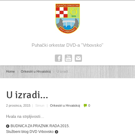
Puhački orkestar DVD-a ''Vrbovsko''
Home
Orkestri u Hrvatskoj
U izradi…
U izradi…
2 prosinca, 2015
|
Simun
|
Orkestri u Hrvatskoj
0
Hvala na strpljivosti…
BUDNICA ZA PRAZNIK RADA 2015.
Službeni blog DVD Vrbovsko