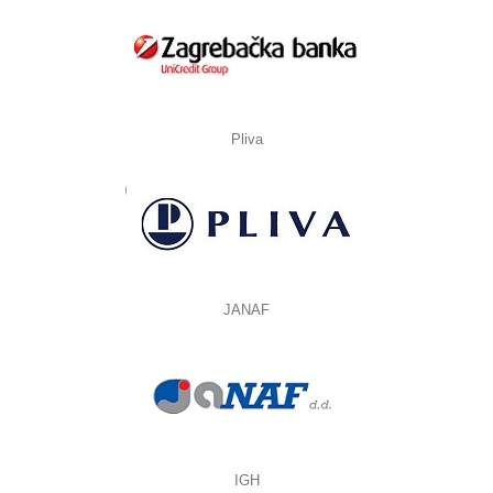
Pliva
JANAF
IGH