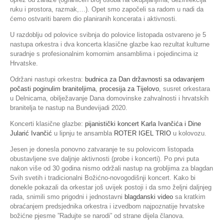
ruku i prostora, razmak,…). Opet smo započeli sa radom u nadi da
ćemo ostvariti barem dio planiranih koncerata i aktivnosti.
U razdoblju od polovice svibnja do polovice listopada ostvareno je 5
nastupa orkestra i dva koncerta klasične glazbe kao rezultat kulturne
suradnje s profesionalnim komornim ansamblima i pojedincima iz
Hrvatske.
Održani nastupi orkestra:
budnica za Dan državnosti sa odavanjem
počasti poginulim braniteljima
,
procesija za Tijelovo
, susret orkestara
u Delnicama, obilježavanje Dana domovinske zahvalnosti i hrvatskih
branitelja te nastup na Bundevijadi 2020.
Koncerti klasične glazbe:
pijanistički koncert Karla Ivančića i Dine
Jularić Ivančić
u lipnju te ansambla
ROTER IGEL TRIO
u kolovozu.
Jesen je donesla ponovno zatvaranje te su polovicom listopada
obustavljene sve daljnje aktivnosti (probe i koncerti). Po prvi puta
nakon više od 30 godina nismo održali nastup na grobljima za blagdan
Svih svetih i tradicionalni Božićno-novogodišnji koncert. Kako bi
donekle pokazali da orkestar još uvijek postoji i da smo željni daljnjeg
rada, snimili smo prigodni i jednostavni
blagdanski video
sa kratkim
obraćanjem predsjednika orkestra i izvedbom najpoznatije hrvatske
božićne pjesme ”Radujte se narodi” od strane dijela članova.