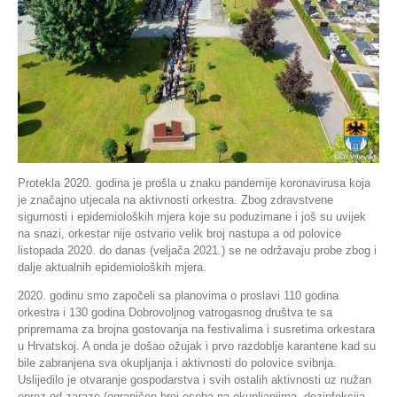
Protekla 2020. godina je prošla u znaku pandemije koronavirusa koja
je značajno utjecala na aktivnosti orkestra. Zbog zdravstvene
sigurnosti i epidemioloških mjera koje su poduzimane i još su uvijek
na snazi, orkestar nije ostvario velik broj nastupa a od polovice
listopada 2020. do danas (veljača 2021.) se ne održavaju probe zbog i
dalje aktualnih epidemioloških mjera.
2020. godinu smo započeli sa planovima o proslavi 110 godina
orkestra i 130 godina Dobrovoljnog vatrogasnog društva te sa
pripremama za brojna gostovanja na festivalima i susretima orkestara
u Hrvatskoj. A onda je došao ožujak i prvo razdoblje karantene kad su
bile zabranjena sva okupljanja i aktivnosti do polovice svibnja.
Uslijedilo je otvaranje gospodarstva i svih ostalih aktivnosti uz nužan
oprez od zaraze (ograničen broj osoba na okupljanjima, dezinfekcija