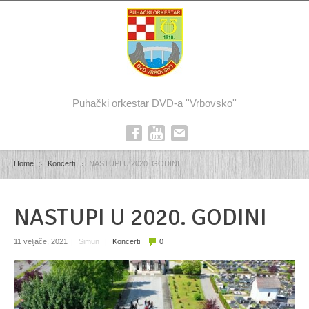
Puhački orkestar DVD-a ''Vrbovsko''
Home
Koncerti
NASTUPI U 2020. GODINI
NASTUPI U 2020. GODINI
11 veljače, 2021
|
Simun
|
Koncerti
0